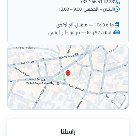
+33 1 46 51 72 28
الاثنين – الخميس: 9:00 – 18:00
مترو 9 و10 — ميشيل-آنج أوتوي
حافلات 52 و62 — ميشيل-آنج أوتوي
راسلنا