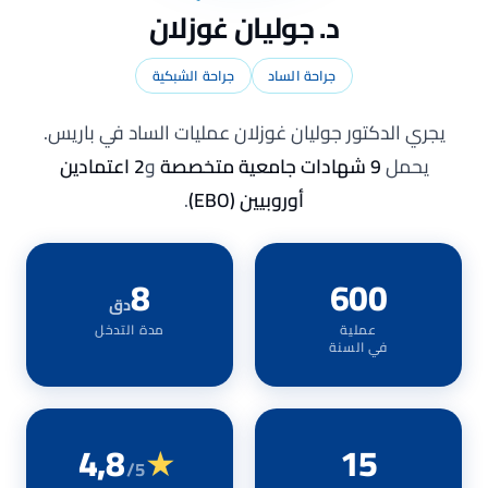
د. جوليان غوزلان
جراحة الساد
جراحة الشبكية
يجري الدكتور جوليان غوزلان عمليات الساد في باريس.
يحمل
9 شهادات جامعية متخصصة
و
2 اعتمادين
أوروبيين (EBO)
.
8
600
دق
عملية
مدة التدخل
في السنة
4,8
★
15
/5