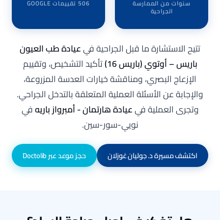
سنوات من الممارسة
506 تقييمات GOOGLE
الجراحية
تتيح الاستشارة ما قبل الجراحية في
عيادة طب العيون
باريس – أوتوي
(باريس 16)
تأكيد التشخيص، وتقييم
الإزعاج البصري، ومناقشة خيارات العدسة المزروعة،
والإجابة عن الأسئلة العملية المتعلقة بالتدخل الجراحي.
وتجرى العملية في
عيادة هارتمان - أمبرواز باريه
في
نويي-سور-سين.
اكتشف مسيرة د. جوليان غوزلان
حجز موعد عبر Doctolib