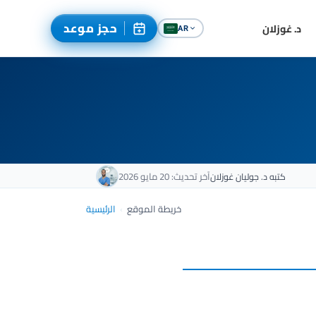
حجز موعد
د. غوزلان
AR
آخر تحديث: 20 مايو 2026
كتبه
د. جوليان غوزلان
خريطة الموقع
›
الرئيسية