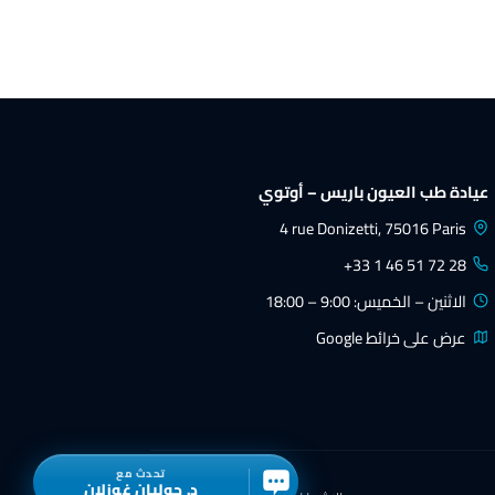
د. جوليان غوزلان
طبيب عيون
عيادة طب العيون باريس – أوتوي
4 rue Donizetti, 75016 Paris
+33 1 46 51 72 28
الاثنين – الخميس: 9:00 – 18:00
عرض على خرائط Google
تحدث مع
د. جوليان غوزلان