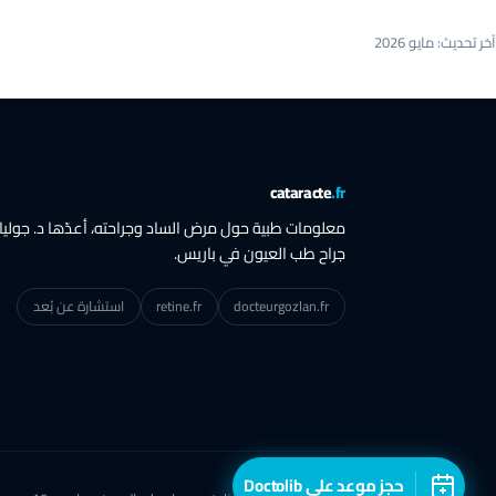
آخر تحديث: مايو 2026
cataracte
.fr
معلومات طبية حول مرض الساد وجراحته، أعدّها د. جوليا
جراح طب العيون في باريس.
docteurgozlan.fr
retine.fr
استشارة عن بُعد
حجز موعد على Doctolib