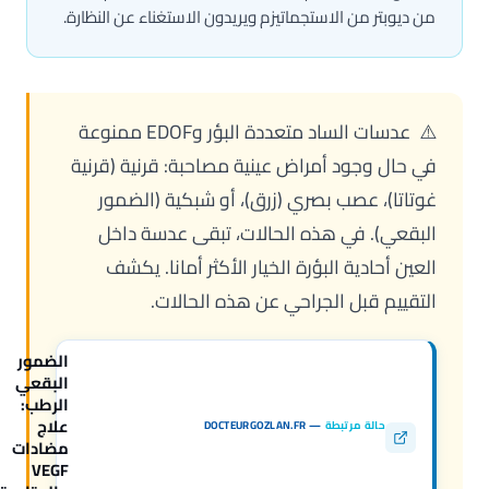
من ديوبتر من الاستجماتيزم ويريدون الاستغناء عن النظارة.
⚠️ عدسات الساد متعددة البؤر وEDOF ممنوعة
في حال وجود أمراض عينية مصاحبة: قرنية (قرنية
غوتاتا)، عصب بصري (زرق)، أو شبكية (الضمور
البقعي). في هذه الحالات، تبقى عدسة داخل
العين أحادية البؤرة الخيار الأكثر أمانا. يكشف
التقييم قبل الجراحي عن هذه الحالات.
الضمور
البقعي
الرطب:
علاج
حالة مرتبطة
—
DOCTEURGOZLAN.FR
مضادات
VEGF