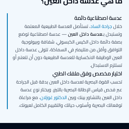
ا هي عدسة داخل العين؟
دسة اصطناعية دائمة
لال
جراحة الساد
، تستأصل العدسة الطبيعية المعتمة
تستبدل بـ
عدسة داخل العين
— عدسة اصطناعية توضع
صفة دائمة داخل الكيس الكبسولي. شفافة وبيولوجية
لتوافق وأقل من ملليمتر في السماكة، تتولى عدسة داخل
لعين الوظيفة الانكسارية للعدسة الطبيعية دون أن تتعتم أو
ستلزم الاستبدال.
ختيار مخصص وفق ملفك الطبي
حسب القوة البصرية لعدسة داخل العين بدقة قبل الجراحة
بر فحص قياس الإطالة البصرية بالليزر. ويختار نوع عدسة
اخل العين بالتشاور بينك وبين
الدكتور غوزلان
، مع مراعاة
وقعاتك البصرية وأسلوب حياتك والتقييم الكامل لعيونك.