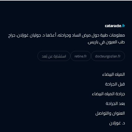
cataracte
.f
علومات طبية حول مرض الساد وجراحته، أعدّها د. جوليان غوزلان، جراح
ب العيون في باريس.
docteurgozlan.fr
retine.fr
استشارة عن بُعد
لمياه البيضاء
بل الجراحة
راحة المياه البيضاء
عد الجراحة
لعنوان والتواصل
. غوزلان