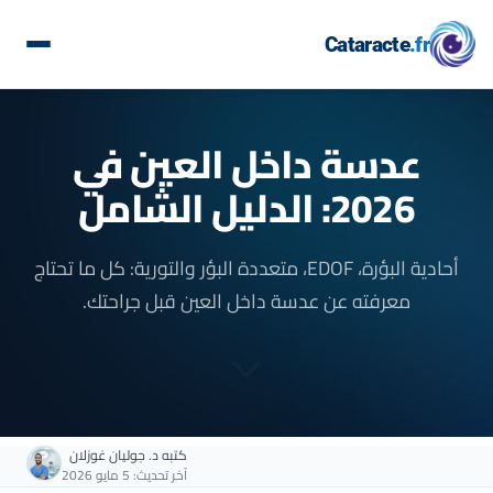
Cataracte
.fr
عدسة داخل العين في
2026:
الدليل الشامل
أحادية البؤرة، EDOF، متعددة البؤر والتورية: كل ما تحتاج
معرفته عن عدسة داخل العين قبل جراحتك.
كتبه
د. جوليان غوزلان
آخر تحديث: 5 مايو 2026