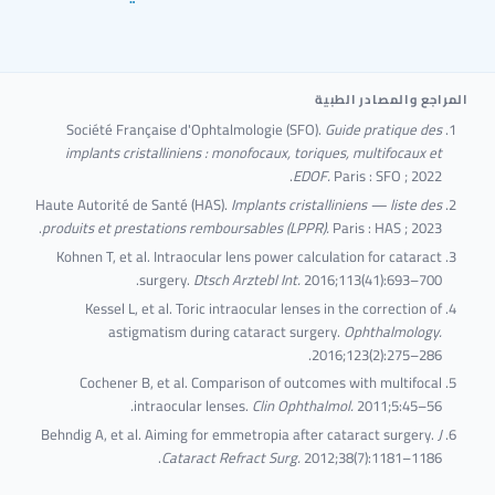
لمراجع والمصادر الطبية
Société Française d'Ophtalmologie (SFO).
Guide pratique des
implants cristalliniens : monofocaux, toriques, multifocaux et
EDOF.
Paris : SFO ; 2022.
Haute Autorité de Santé (HAS).
Implants cristalliniens — liste des
produits et prestations remboursables (LPPR).
Paris : HAS ; 2023.
Kohnen T, et al. Intraocular lens power calculation for cataract
surgery.
Dtsch Arztebl Int.
2016;113(41):693–700.
Kessel L, et al. Toric intraocular lenses in the correction of
astigmatism during cataract surgery.
Ophthalmology.
2016;123(2):275–286.
Cochener B, et al. Comparison of outcomes with multifocal
intraocular lenses.
Clin Ophthalmol.
2011;5:45–56.
Behndig A, et al. Aiming for emmetropia after cataract surgery.
J
Cataract Refract Surg.
2012;38(7):1181–1186.