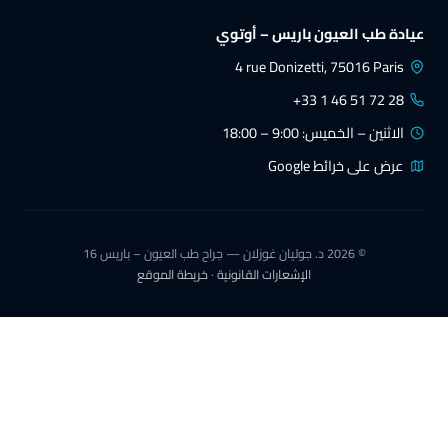
يادة طب العيون باريس – أوتوي
4 rue Donizetti, 75016 Paris
+33 1 46 51 72 28
الاثنين – الخميس: 9:00 – 18:00
عرض على خرائط Google
© 2026 د. جوليان غوزلان — جراح طب العيون – باريس 16
الإشعارات القانونية
·
خريطة الموقع
د. جوليان غوزلان
طبيب عيون