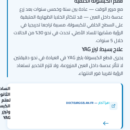
عتم الكبسولة الخلفية
ع مرور الوقت — عادة بين سنة وخمس سنوات بعد زرع
دسة داخل العين — قد تتكاثر الخلايا الظهارية المتبقية
لى السطح الخلفي للكبسولة، مسببة تراجعا تدريجيا في
الرؤية مشابها للساد الأصلي. تحدث في نحو 30% من الحالات
لال 5 سنوات.
لاج بسيط: ليزر YAG
يجرى قطع الكبسولة بليزر YAG في العيادة في نحو دقيقتين.
ا تتأثر عدسة داخل العين المزروعة، ولا تلزم التخدير. تستعاد
لرؤية تقريبا فور الانتهاء.
الساد
الثانوي:
تعتم
اقرأ أكثر
—
DOCTEURGOZLAN.FR
الكبسولة
وليزر
YAG