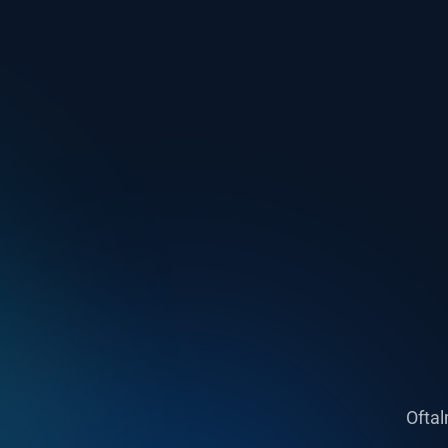
Oftal