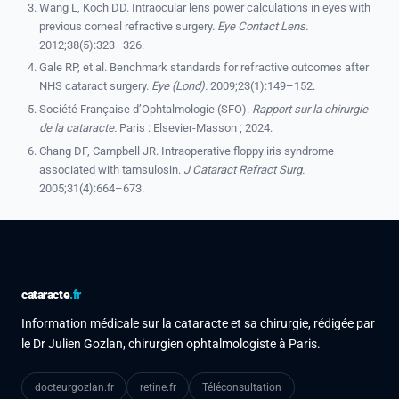
Wang L, Koch DD. Intraocular lens power calculations in eyes with
previous corneal refractive surgery.
Eye Contact Lens.
2012;38(5):323–326.
Gale RP, et al. Benchmark standards for refractive outcomes after
NHS cataract surgery.
Eye (Lond).
2009;23(1):149–152.
Société Française d’Ophtalmologie (SFO).
Rapport sur la chirurgie
de la cataracte.
Paris : Elsevier-Masson ; 2024.
Chang DF, Campbell JR. Intraoperative floppy iris syndrome
associated with tamsulosin.
J Cataract Refract Surg.
2005;31(4):664–673.
cataracte
.fr
Information médicale sur la cataracte et sa chirurgie, rédigée par
le Dr Julien Gozlan, chirurgien ophtalmologiste à Paris.
docteurgozlan.fr
retine.fr
Téléconsultation