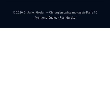
© 2026 Dr Julien Gozlan — Chirurgien ophtalmologiste Paris 16
Mentions légales
·
Plan du site
Dr Julien Gozlan
Ophtalmologue