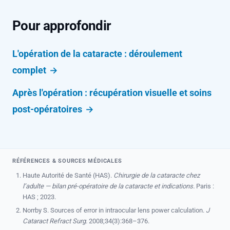
En cas de doute, la prudence impose de ne pas
avant la biométrie, car elles modifient
attendre l'opération pour faire le point.
temporairement la courbure cornéenne. Pour les
Pour approfondir
lentilles souples, trois jours suffisent. Un résultat
de biométrie effectué avec des lentilles peut
L'opération de la cataracte : déroulement
fausser le calcul de l'implant et compromettre le
complet
résultat réfractif. C'est pourquoi il est
Après l'opération : récupération visuelle et soins
indispensable de les retirer avant votre bilan pré-
opératoire de la cataracte.
post-opératoires
RÉFÉRENCES & SOURCES MÉDICALES
Haute Autorité de Santé (HAS).
Chirurgie de la cataracte chez
l’adulte — bilan pré-opératoire de la cataracte et indications.
Paris :
HAS ; 2023.
Norrby S. Sources of error in intraocular lens power calculation.
J
Cataract Refract Surg.
2008;34(3):368–376.