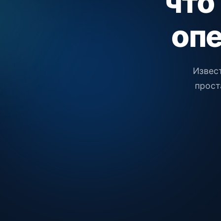
что
оп
Извес
прост