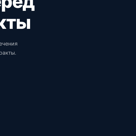
еред
кты
ечения
ракты.