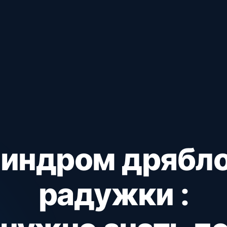
индром дрябл
радужки :