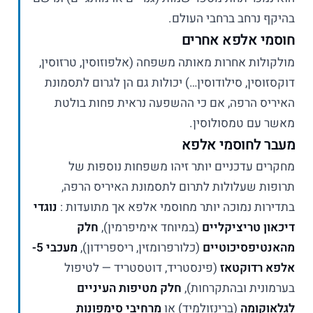
בהיקף נרחב ברחבי העולם.
חוסמי אלפא אחרים
מולקולות אחרות מאותה משפחה (אלפוזוסין, טרזוסין,
דוקסזוסין, סילודוסין…) יכולות גם הן לגרום לתסמונת
האיריס הרפה, אם כי ההשפעה נראית פחות בולטת
מאשר עם טמסולוסין.
מעבר לחוסמי אלפא
מחקרים עדכניים יותר זיהו משפחות נוספות של
תרופות שעלולות לתרום לתסמונת האיריס הרפה,
בתדירות נמוכה יותר מחוסמי אלפא אך מתועדות :
נוגדי
דיכאון טריציקליים
(במיוחד אימיפרמין),
חלק
מהאנטיפסיכוטיים
(כלורפרומזין, ריספרידון),
מעכבי 5-
אלפא רדוקטאז
(פינסטריד, דוטסטריד — לטיפול
בערמונית ובהתקרחות),
חלק מטיפות העיניים
לגלאוקומה
(ברינזולמיד) או
מרחיבי סימפונות