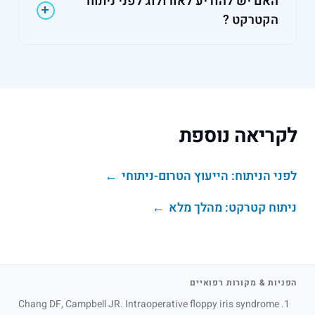
האם יש להודיע לאורולוג לפני ניתוח
לערמונית), אך פוגעת גם בנשים. מספר תרופות
הקטרקט ?
בשימוש נפוץ אצל מטופלות עלולות לעורר את
תסמונת האיריס הרפה : חלק מטיפות העיניים
אין זה חובה, אך כדאי להזכיר את הניתוח המתוכנן
לגלאוקומה (ברינזולמיד), מרחיבי סימפונות
לאורולוג או לרופא המטפל. רופא העיניים הוא זה
בשאיפה (סלבוטמול), נוגדי דיכאון טריציקליים, או
שמתאים את הטכניקה הניתוחית.
חוסמי אלפא הנרשמים לבעיות שתן. לכן חשוב
לקריאה נוספת
לכל מטופלת — כמו לכל מטופל — לספק את
הרשימה המלאה של התרופות שלה בייעוץ
לפני הניתוח: הייעוץ הטרום-ניתוחי
הטרום-ניתוחי.
ניתוח קטרקט: מהלך מלא
הפניות & מקורות רפואיים
Chang DF, Campbell JR. Intraoperative floppy iris syndrome