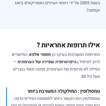
בשנת 2005 על ידי רופאי העיניים האמריקאים צ׳אנג
וקמפבל.
אילו תרופות אחראיות ?
התרופות המעורבות בעיקר הן
חוסמי אלפא
, המיועדים
לרוב לטיפול ב
היפרטרופיה שפירה של הערמונית
—
הגדלה לא סרטנית של הערמונית, נפוצה מאוד בגברים
מעל גיל 50.
טמסולוסין : המולקולה המעורבת ביותר
טמסולוסין הוא הקשור ביותר לתסמונת האיריס הרפה.
הוא נמכר תחת מספר שמות (גנריים או מותגיים) ונרשם