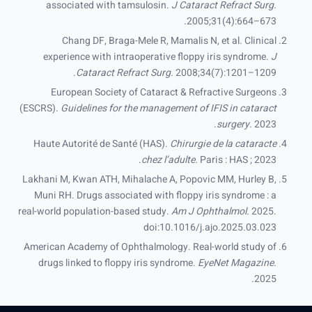
associated with tamsulosin.
J Cataract Refract Surg.
2005;31(4):664–673.
Chang DF, Braga-Mele R, Mamalis N, et al. Clinical
experience with intraoperative floppy iris syndrome.
J
Cataract Refract Surg.
2008;34(7):1201–1209.
European Society of Cataract & Refractive Surgeons
(ESCRS).
Guidelines for the management of IFIS in cataract
surgery.
2023.
Haute Autorité de Santé (HAS).
Chirurgie de la cataracte
chez l’adulte.
Paris : HAS ; 2023.
Lakhani M, Kwan ATH, Mihalache A, Popovic MM, Hurley B,
Muni RH. Drugs associated with floppy iris syndrome : a
real-world population-based study.
Am J Ophthalmol.
2025.
doi:10.1016/j.ajo.2025.03.023
American Academy of Ophthalmology. Real-world study of
drugs linked to floppy iris syndrome.
EyeNet Magazine.
2025.